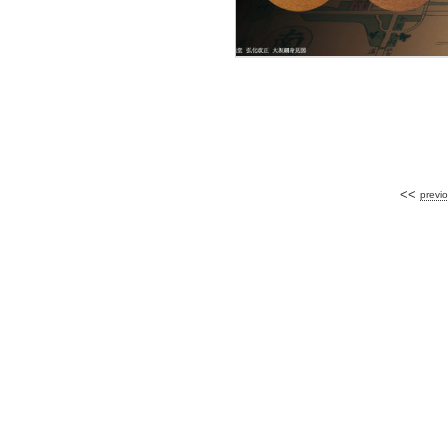
<<
previ