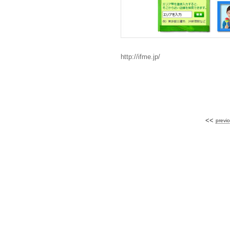
http://ifme.jp/
<<
previ